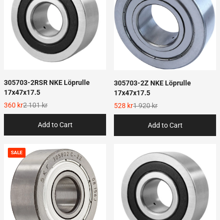
305703-2RSR NKE Löprulle
305703-2Z NKE Löprulle
17x47x17.5
17x47x17.5
360 kr
2 101 kr
528 kr
1 920 kr
Add to Cart
Add to Cart
SALE