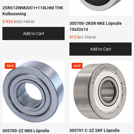
2SRS12WMUUC1+110LHM THK
Kulbussning
5 926 kr
20 740 kr
305700-2RSR NKE Löprulle
10x32x14
Add to Cart
512 kr
1 706 kr
Add to Cart
SALE
SALE
305701 C-2Z SKF Löprulle
305700-2Z NKE Löprulle