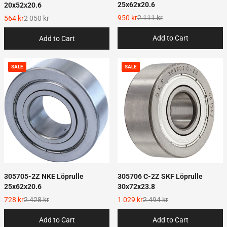
25x62x20.6
20x52x20.6
950 kr
2 111 kr
564 kr
2 050 kr
Add to Cart
Add to Cart
SALE
SALE
305706 C-2Z SKF Löprulle
305705-2Z NKE Löprulle
30x72x23.8
25x62x20.6
1 029 kr
2 494 kr
728 kr
2 428 kr
Add to Cart
Add to Cart