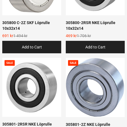
305800 C-2Z SKF Löprulle
305800-2RSR NKE Löprulle
10x32x14
10x32x14
691 kr
1 494 kr
469 kr
1 706 kr
Add to Cart
Add to Cart
SALE
SALE
305801-2RSR NKE Löprulle
305801-2Z NKE Löprulle