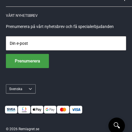
Reklamationer och returer
Allégatan 82B
621 51 Visby
GDPR
VÅRT NYHETSBREV
559248-6715
info@remlagret.se
Prenumerera på vårt nyhetsbrev och få specialerbjudanden
Din e-post
Prenumerera
Språk
Svenska
🔍
© 2026 Remlagret.se