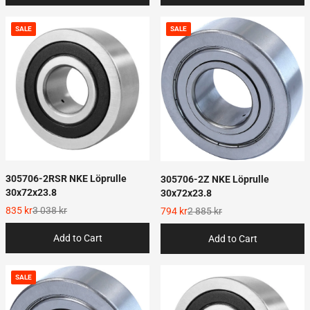
SALE
SALE
305706-2RSR NKE Löprulle
305706-2Z NKE Löprulle
30x72x23.8
30x72x23.8
835 kr
3 038 kr
794 kr
2 885 kr
Add to Cart
Add to Cart
SALE