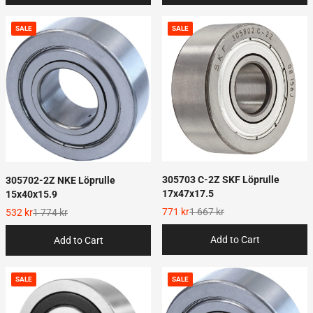
SALE
SALE
305703 C-2Z SKF Löprulle
305702-2Z NKE Löprulle
17x47x17.5
15x40x15.9
771 kr
1 667 kr
532 kr
1 774 kr
Add to Cart
Add to Cart
SALE
SALE