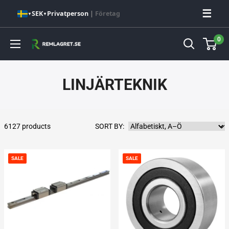
Hoppa
☰
SEK
Privatperson
|
Företag
▼
▼
till
innehåll
0
Remlagret.se
LINJÄRTEKNIK
6127 products
SORT BY:
SALE
SALE