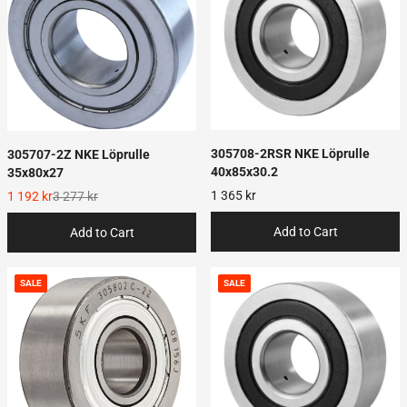
305708-2RSR NKE Löprulle
305707-2Z NKE Löprulle
40x85x30.2
35x80x27
1 365 kr
1 192 kr
3 277 kr
Add to Cart
Add to Cart
SALE
SALE