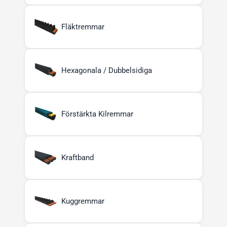
Fläktremmar
Hexagonala / Dubbelsidiga
Förstärkta Kilremmar
Kraftband
Kuggremmar