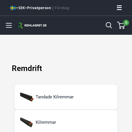
Hoppa
☰
SEK
Privatperson
|
Företag
▼
▼
till
innehåll
0
Remlagret.se
Remdrift
Tandade Kilremmar
Kilremmar