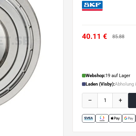
40.11 €
85.88
Webshop:
19 auf Lager
Laden (Visby):
Abholung 
–
+
1