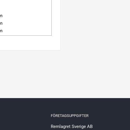
en
en
en
FÖRETAGSUPPGIFTER
Remlagret Sverige AB