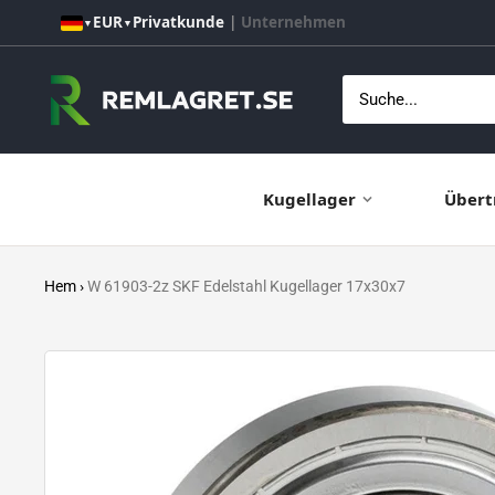
Direkt
EUR
Privatkunde
|
Unternehmen
▼
▼
zum
Inhalt
Remlagret.se
Kugellager
Übert
Hem
›
W 61903-2z SKF Edelstahl Kugellager 17x30x7