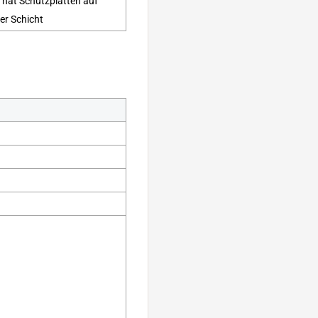
 hat Schutzplatten auf
er Schicht
✔
✔