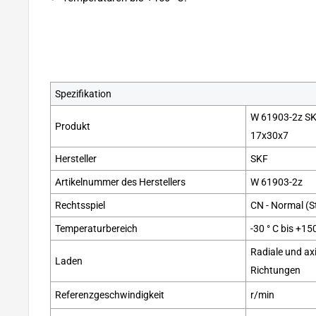
Spezifikation
W 61903-2z SKF
Produkt
17x30x7
Hersteller
SKF
Artikelnummer des Herstellers
W 61903-2z
Rechtsspiel
CN - Normal (S
Temperaturbereich
-30 ° C bis +15
Radiale und ax
Laden
Richtungen
Referenzgeschwindigkeit
r/min