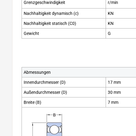
Grenzgeschwindigkeit
r/min
Nachhaltigkeit dynamisch (c)
KN
Nachhaltigkeit statisch (C0)
KN
Gewicht
G
Abmessungen
Innendurchmesser (
D
)
17 mm
Außendurchmesser (
D
)
30 mm
Breite
(B
)
7 mm