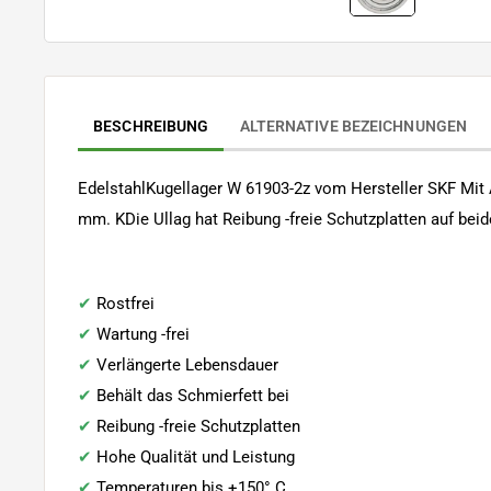
BESCHREIBUNG
ALTERNATIVE BEZEICHNUNGEN
EdelstahlKugellager W 61903-2z vom Hersteller SKF Mi
mm.
K
Die Ullag hat
Reibung -freie Schutzplatten auf beid
✔
Rostfrei
✔
Wartung -frei
✔
Verlängerte Lebensdauer
✔
Behält das Schmierfett bei
✔
Reibung -freie Schutzplatten
✔
Hohe Qualität und Leistung
✔
Temperaturen bis +150° C.