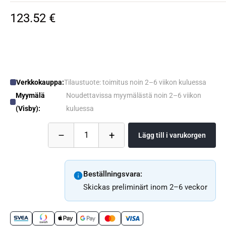
123.52 €
Verkkokauppa:
Tilaustuote: toimitus noin 2–6 viikon kuluessa
Myymälä
Noudettavissa myymälästä noin 2–6 viikon
(Visby):
kuluessa
–
+
1
Lägg till i varukorgen
Beställningsvara:
Skickas preliminärt inom 2–6 veckor