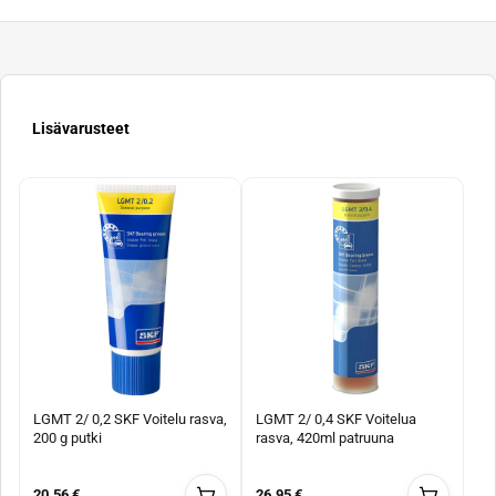
Lisävarusteet
LGMT 2/ 0,2 SKF Voitelu rasva,
LGMT 2/ 0,4 SKF Voitelua
200 g putki
rasva, 420ml patruuna
20.56 €
26.95 €