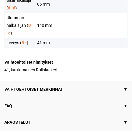
Sisähalkaisija
85 mm
(
d -d
)
Ulomman
halkaisijan (
D
140 mm
-d
)
Leveys (
B -
)
41 mm
Vaihtoehtoiset nimitykset
41, kartiomainen Rullalaakeri
VAIHTOEHTOISET MERKINNÄT
FAQ
ARVOSTELUT