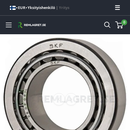
Hoppa
☰
EUR
Yksityishenkilö
|
Yritys
▼
▼
till
innehåll
0
Remlagret.se