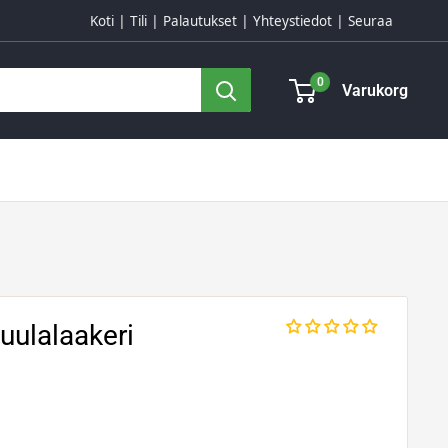
Koti
Tili
Palautukset
Yhteystiedot
Seuraa
0
Varukorg
ulalaakeri