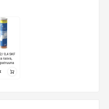
/ 0,4 SKF
ua rasva,
 patruuna
€