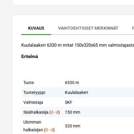
KUVAUS
VAIHTOEHTOISET MERKINNÄT
Kuulalaakeri 6330 m mitat 150x320x65 mm valmistajasta
Eritelmä
Tuote
6330 m
Tuotetyyppi
Kuulalaakeri
Valmistaja
SKF
Sisähalkaisija (
d -d
)
150 mm
Ulomman
320 mm
halkaisijan (
D -d
)