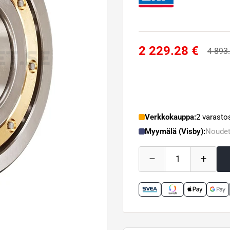
2 229.28 €
4 893
Verkkokauppa:
2 varasto
Myymälä (Visby):
Noudet
–
+
1