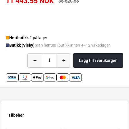
11 443.55 NOK
36 620.56
Nettbutikk:
1 på lager
Butikk (Visby):
Kan hentes i butikk innen 4–12 virkedager.
–
+
1
Lägg till i varukorgen
Tilbehør