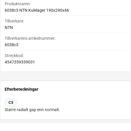
Produktnamn:
6038c3 NTN Kulelager 190x290x46
Tillverkare:
NTN
Tillverkarens artikelnummer:
6038c3
Streckkod:
4547359339031
Efterbeteckningar
C3
Større radialt gap enn normalt.