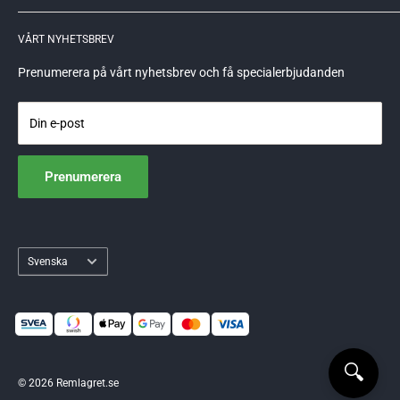
621 51 Visby
GDPR
VÅRT NYHETSBREV
559248-6715
info@remlagret.se
Prenumerera på vårt nyhetsbrev och få specialerbjudanden
Din e-post
Prenumerera
Språk
Svenska
🔍
© 2026 Remlagret.se