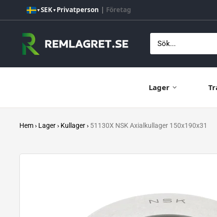
Hoppa
SEK
Privatperson
|
Företag
▼
▼
till
innehåll
Remlagret.se
Lager
Tr
Hem
›
Lager
›
Kullager
›
51130X NSK Axialkullager 150x190x31