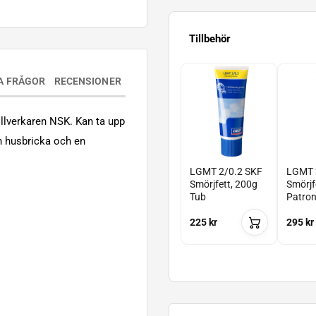
Tillbehör
A FRÅGOR
RECENSIONER
llverkaren NSK. Kan ta upp
en husbricka och en
LGMT 2/0.2 SKF
LGMT 
Smörjfett, 200g
Smörjf
Tub
Patro
225 kr
295 kr