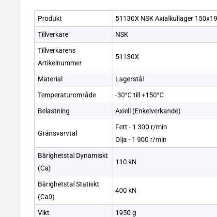
Produkt
51130X NSK Axialkullager 150x1
Tillverkare
NSK
Tillverkarens
51130X
Artikelnummer
Material
Lagerstål
Temperaturområde
-30°C till +150°C
Belastning
Axiell (Enkelverkande)
Fett - 1 300 r/min
Gränsvarvtal
Olja - 1 900 r/min
Bärighetstal Dynamiskt
110 kN
(Ca)
Bärighetstal Statiskt
400 kN
(Ca0)
Vikt
1950 g