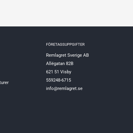
FÖRETAGSUPPGIFTER
Remlagret Sverige AB
Allégatan 82B
621 51 Visby
559248-6715
turer
info@remlagret.se