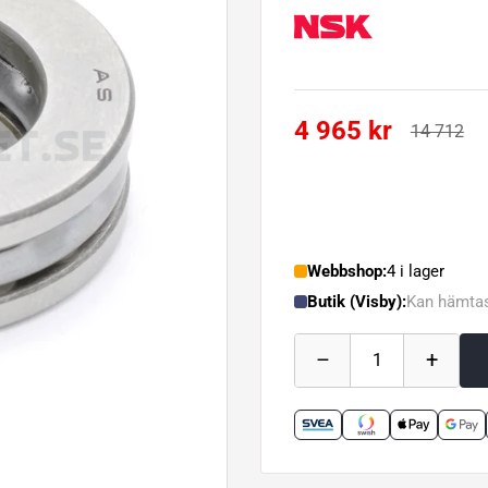
4 965 kr
14 712
Webbshop:
4 i lager
Butik (Visby):
Kan hämtas
–
+
1