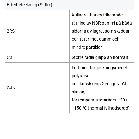
Efterbeteckning (Suffix)
Kullagret har en frikerande
tätning av NBR gummi på båda
2RS1
sidorna av lagret som skyddar
och tätar mot damm och
mindre partiklar
C3
Större radialglapp än normalt
Fett med förtjockningsmedel
polyurea
och konsistens 2 enligt NLGI-
GJN
skalan,
för temperaturområdet –30 till
+150 °C (normal fyllnadsgrad)