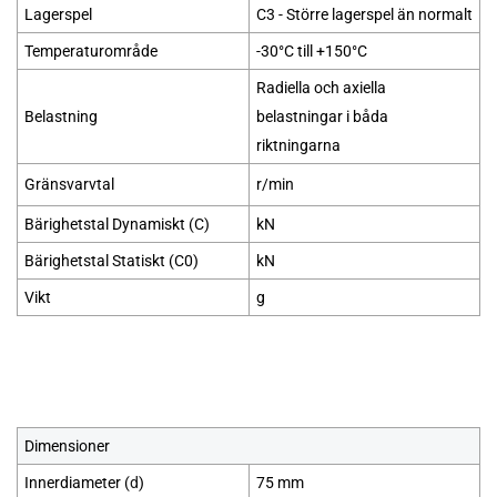
Lagerspel
C3 - Större lagerspel än normalt
Temperaturområde
-30°C till +150°C
Radiella och axiella
Belastning
belastningar i båda
riktningarna
Gränsvarvtal
r/min
Bärighetstal Dynamiskt (C)
kN
Bärighetstal Statiskt (C0)
kN
Vikt
g
Dimensioner
Innerdiameter (
d
)
75 mm