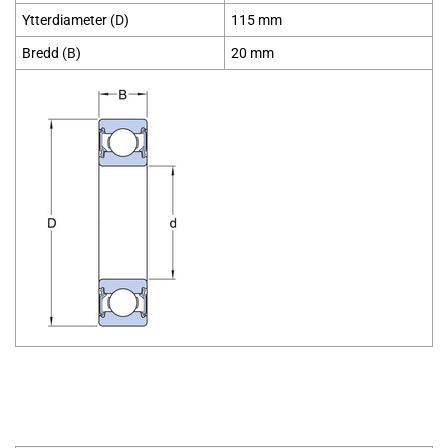
Ytterdiameter (
D
)
115 mm
Bredd
(B
)
20 mm