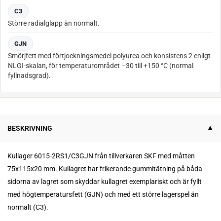
C3
Större radialglapp än normalt.
GJN
Smörjfett med förtjockningsmedel polyurea och konsistens 2 enligt
NLGI-skalan, för temperaturområdet –30 till +150 °C (normal
fyllnadsgrad).
BESKRIVNING
Kullager 6015-2RS1/C3GJN från tillverkaren SKF med måtten
75x115x20 mm.
K
ullagret har frikerande gummitätning på båda
sidorna av lagret som skyddar kullagret exemplariskt och är fyllt
med högtemperatursfett (GJN) och med ett större lagerspel än
normalt (C3).