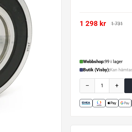
1 298 kr
1 731
Webbshop:
99 i lager
Butik (Visby):
Kan hämtas
–
+
1