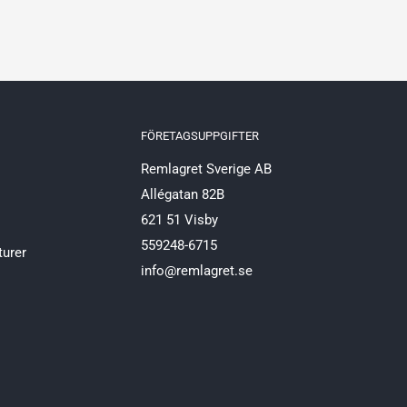
FÖRETAGSUPPGIFTER
Remlagret Sverige AB
Allégatan 82B
621 51 Visby
559248-6715
turer
info@remlagret.se