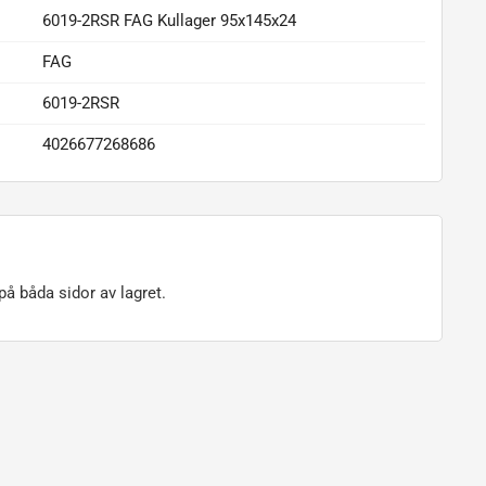
6019-2RSR FAG Kullager 95x145x24
FAG
6019-2RSR
4026677268686
å båda sidor av lagret.