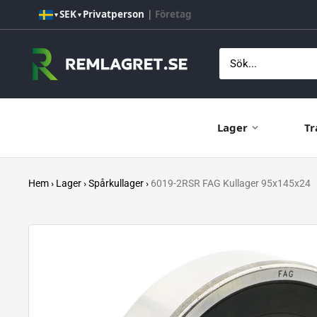
Hoppa
SEK
Privatperson
|
Företag
▼
▼
till
innehåll
Remlagret.se
Lager
Tr
Hem
›
Lager
›
Spårkullager
›
6019-2RSR FAG Kullager 95x145x24