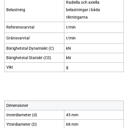
Radiella och axiella
Belastning
belastningar i båda
riktningarna
Referensvarvtal
r/min
Gränsvarvtal
r/min
Bärighetstal Dynamiskt (C)
kN
Bärighetstal Statiskt (C0)
kN
Vikt
g
Dimensioner
Innerdiameter (
d
)
45 mm
Ytterdiameter (
D
)
68 mm