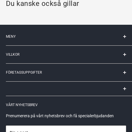
Du kanske också gillar
MENY
Mitt konto
VILLKOR
Kontakta oss
Kunskapscenter
Köpvillkor
Returer
FÖRETAGSUPPGIFTER
Leveransvillkor
Webbplatskarta
Policy och Cookies
Remlagret Sverige AB
Reklamationer och returer
Allégatan 82B
621 51 Visby
GDPR
VÅRT NYHETSBREV
559248-6715
info@remlagret.se
Prenumerera på vårt nyhetsbrev och få specialerbjudanden