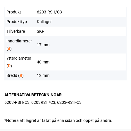
Produkt
6203-RSH/C3
Produkttyp
Kullager
Tillverkare
SKF
Innerdiameter
17 mm
(
d
)
Ytterdiameter
40 mm
(
D
)
Bredd (
B
)
12 mm
ALTERNATIVA BETECKNINGAR
6203-RSH/C3, 6203RSH/C3, 6203-RSH-C3
*Notera att lagret är tätat på ena sidan och öppet på andra.