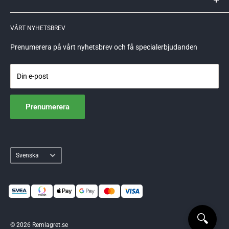
Reklamationer och returer
Allégatan 82B
621 51 Visby
GDPR
VÅRT NYHETSBREV
559248-6715
info@remlagret.se
Prenumerera på vårt nyhetsbrev och få specialerbjudanden
Din e-post
Prenumerera
Språk
Svenska
🔍
© 2026 Remlagret.se