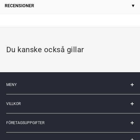
RECENSIONER
Du kanske också gillar
MENY
Mitt konto
VILLKOR
Kontakta oss
Kunskapscenter
Köpvillkor
Returer
FÖRETAGSUPPGIFTER
Leveransvillkor
Webbplatskarta
Policy och Cookies
Remlagret Sverige AB