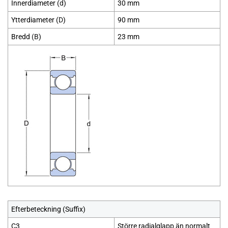
Innerdiameter (
d
)
30 mm
Ytterdiameter (
D
)
90 mm
Bredd
(B
)
23 mm
Efterbeteckning (Suffix)
C3
Större radialglapp än normalt