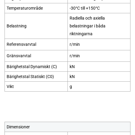
Temperaturområde
-30°C till +150°C
Radiella och axiella
Belastning
belastningar i båda
riktningarna
Referensvarvtal
r/min
Gränsvarvtal
r/min
Bärighetstal Dynamiskt (C)
kN
Bärighetstal Statiskt (C0)
kN
Vikt
g
Dimensioner