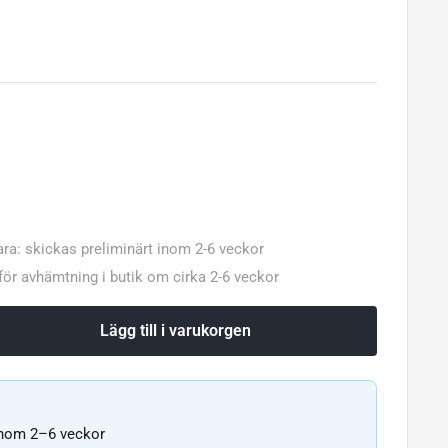
ara: skickas preliminärt inom 2-6 veckor
 för avhämtning i butik om cirka 2-6 veckor
Lägg till i varukorgen
inom 2–6 veckor