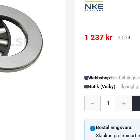
1 237 kr
3 534
Webbshop:
Beställningsv
Butik (Visby):
Tillgänglig
–
+
1
Beställningsvara:
Skickas preliminärt 