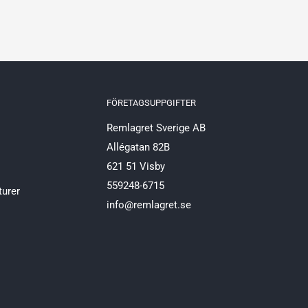
FÖRETAGSUPPGIFTER
Remlagret Sverige AB
Allégatan 82B
621 51 Visby
559248-6715
turer
info@remlagret.se