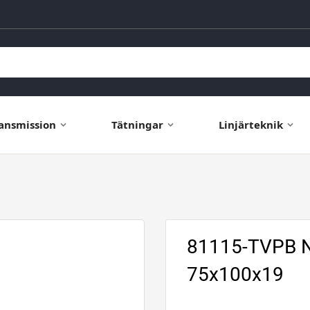
ansmission
Tätningar
Linjärteknik
81115-TVPB NK
75x100x19