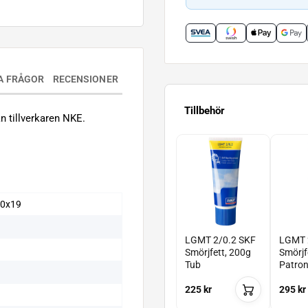
A FRÅGOR
RECENSIONER
Tillbehör
 tillverkaren NKE.
00x19
LGMT 2/0.2 SKF
LGMT 
Smörjfett, 200g
Smörjf
Tub
Patro
225 kr
295 kr