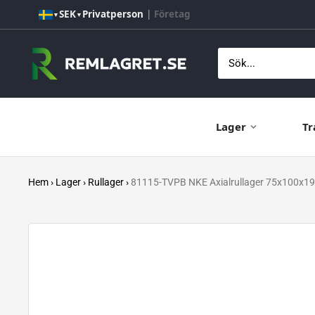
Hoppa
SEK
Privatperson
|
Företag
▼
▼
till
innehåll
Remlagret.se
Lager
Tr
Hem
›
Lager
›
Rullager
›
81115-TVPB NKE Axialrullager 75x100x19