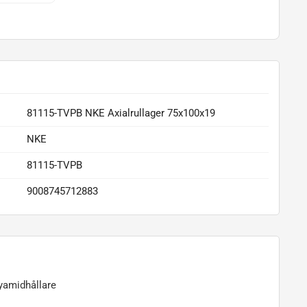
81115-TVPB NKE Axialrullager 75x100x19
NKE
81115-TVPB
9008745712883
yamidhållare