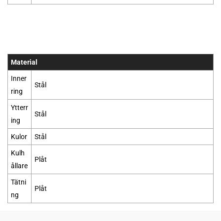
Material
Inner
Stål
ring
Ytterr
Stål
ing
Kulor
Stål
Kulh
Plåt
ållare
Tätni
Plåt
ng