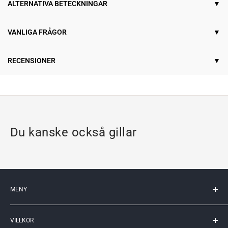
ALTERNATIVA BETECKNINGAR
VANLIGA FRÅGOR
RECENSIONER
Du kanske också gillar
MENY
Mitt konto
VILLKOR
Kontakta oss