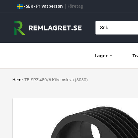
Hoppa
SEK
Privatperson
|
Företag
▼
▼
till
innehåll
Remlagret.se
Lager
Tr
Hem
›
TB-SPZ 450/6 Kilremskiva (3030)