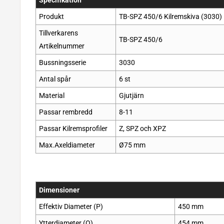
Produkt
TB
-
SPZ 450/6
Kilremskiva (3030)
Tillverkarens
TB-SPZ 450/6
Artikelnummer
Bussningsserie
3030
Antal spår
6 st
Material
Gjutjärn
Passar rembredd
8-11
Passar Kilremsprofiler
Z, SPZ och XPZ
Max.Axeldiameter
Ø75 mm
Dimensioner
Effektiv Diameter (P)
450 mm
Ytterdiameter (O)
454 mm