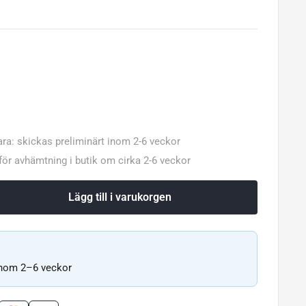
ara: skickas preliminärt inom 2-6 veckor
 för avhämtning i butik om cirka 2-6 veckor
Lägg till i varukorgen
inom 2–6 veckor