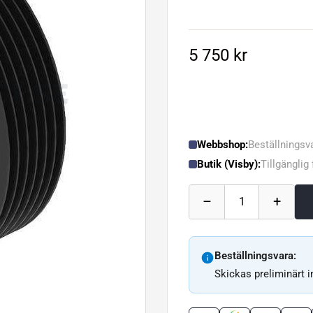
5 750 kr
Webbshop:
Beställningsv
Butik (Visby):
Tillgänglig
–
+
1
Beställningsvara:
Skickas preliminärt 