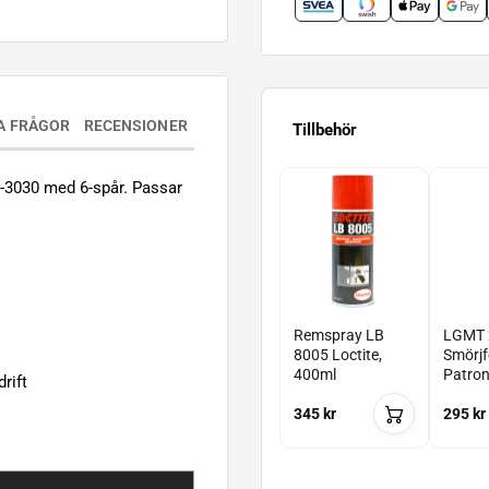
A FRÅGOR
RECENSIONER
Tillbehör
B-3030 med 6-spår. Passar
Remspray LB
LGMT 
8005 Loctite,
Smörjf
400ml
Patro
rift
345 kr
295 kr