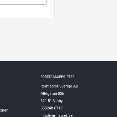
FÖRETAGSUPPGIFTER
Remlagret Sverige AB
Allégatan 82B
621 51 Visby
559248-6715
turer
info@remlagret.se