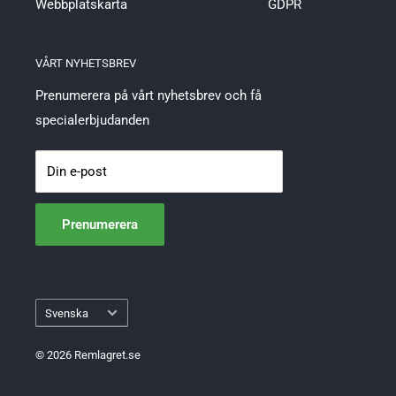
Webbplatskarta
GDPR
VÅRT NYHETSBREV
Prenumerera på vårt nyhetsbrev och få
specialerbjudanden
Din e-post
Prenumerera
Språk
Svenska
© 2026 Remlagret.se