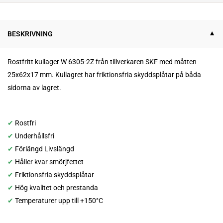
BESKRIVNING
Rostfritt kullager W 6305-2Z från tillverkaren SKF med måtten
25x62x17 mm.
K
ullagret har
friktionsfria skyddsplåtar på båda
sidorna av lagret.
✔
Rostfri
✔
Underhållsfri
✔
Förlängd Livslängd
✔
Håller kvar smörjfettet
✔
Friktionsfria skyddsplåtar
✔
Hög kvalitet och prestanda
✔
Temperaturer upp till +150°C