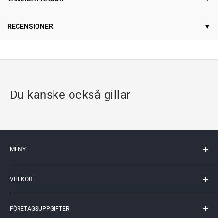
RECENSIONER
Du kanske också gillar
MENY
Mitt konto
VILLKOR
Kontakta oss
Kunskapscenter
Köpvillkor
Returer
FÖRETAGSUPPGIFTER
Leveransvillkor