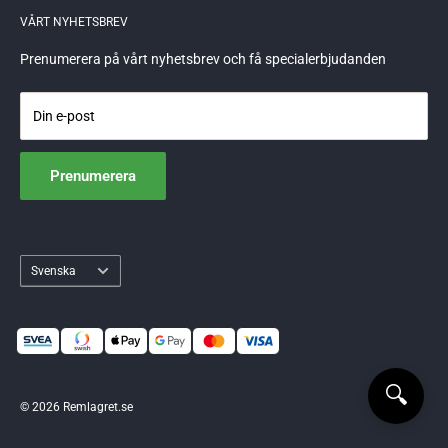
621 51 Visby
GDPR
VÅRT NYHETSBREV
559248-6715
info@remlagret.se
Prenumerera på vårt nyhetsbrev och få specialerbjudanden
Din e-post
Prenumerera
Språk
Svenska
🔍
© 2026 Remlagret.se