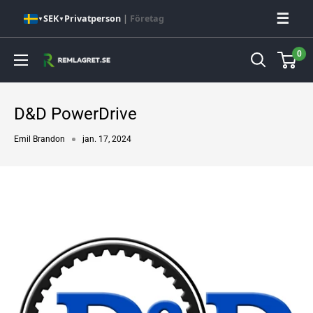
Hoppa
☰
SEK
Privatperson
|
Företag
▼
▼
till
innehåll
0
Remlagret.se
D&D PowerDrive
Emil Brandon
jan. 17, 2024