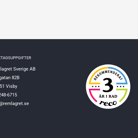
ETAGSUPPGIFTER
agret Sverige AB
gatan 82B
51 Visby
248-6715
@remlagret.se