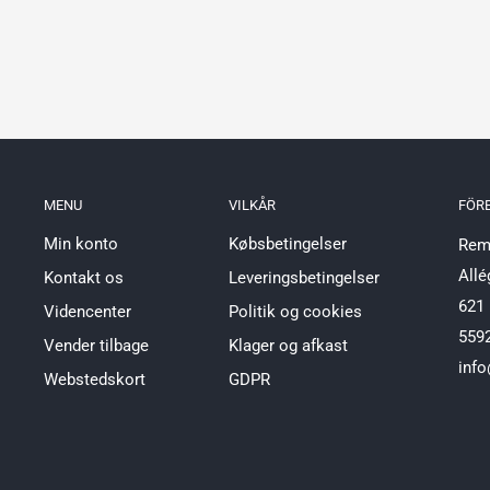
MENU
VILKÅR
FÖR
Min konto
Købsbetingelser
Reml
Allé
Kontakt os
Leveringsbetingelser
621 
Videncenter
Politik og cookies
559
Vender tilbage
Klager og afkast
info
Webstedskort
GDPR