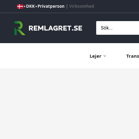
Hoppa
DKK
Privatperson
|
Virksomhed
▼
▼
till
innehåll
Remlagret.se
Lejer
Trans