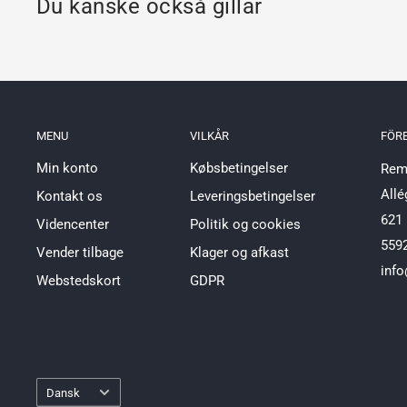
Du kanske också gillar
MENU
VILKÅR
FÖR
Min konto
Købsbetingelser
Reml
Allé
Kontakt os
Leveringsbetingelser
621 
Videncenter
Politik og cookies
559
Vender tilbage
Klager og afkast
info
Webstedskort
GDPR
Språk
Dansk