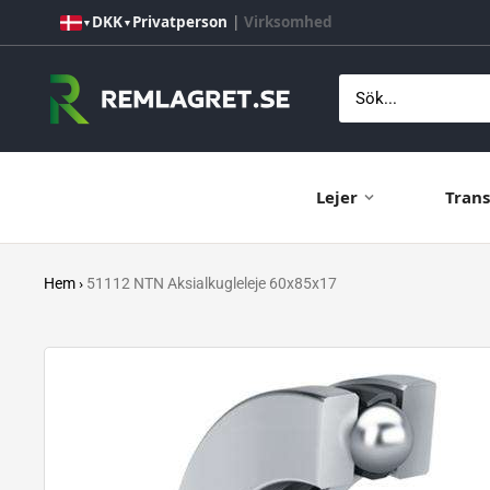
Hoppa
DKK
Privatperson
|
Virksomhed
▼
▼
till
innehåll
Remlagret.se
Lejer
Trans
Hem
›
51112 NTN Aksialkugleleje 60x85x17