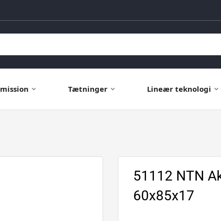
mission
Tætninger
Lineær teknologi
51112 NTN Aks
60x85x17