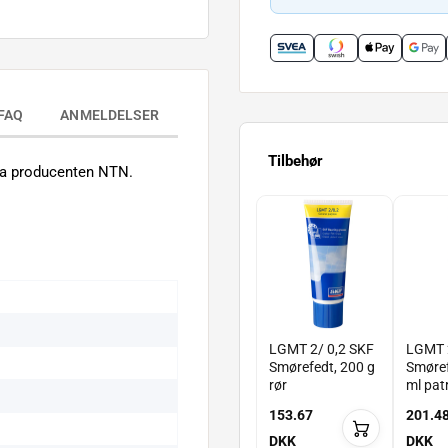
FAQ
ANMELDELSER
Tilbehør
ra producenten NTN.
LGMT 2/ 0,2 SKF
LGMT 2
Smørefedt, 200 g
Smøref
rør
ml pat
153.67
201.4
DKK
DKK