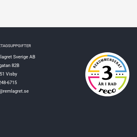
ETAGSUPPGIFTER
agret Sverige AB
gatan 82B
51 Visby
248-6715
@remlagret.se