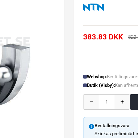
383.83 DKK
822
Webshop:
Bestillingsvare
Butik (Visby):
Kan afhente
–
+
1
Beställningsvara:
Skickas preliminärt 