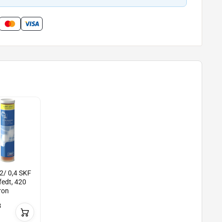
/ 0,4 SKF
edt, 420
ron
8