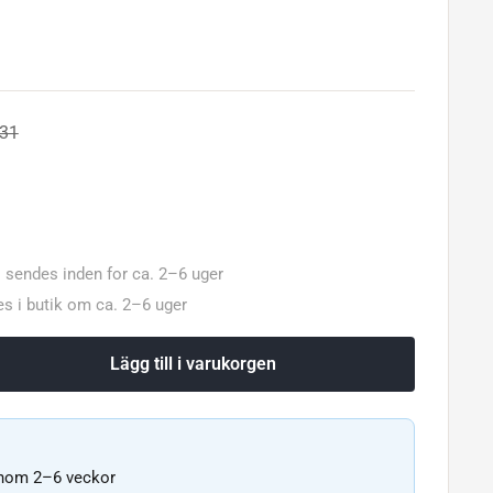
.31
: sendes inden for ca. 2–6 uger
s i butik om ca. 2–6 uger
Lägg till i varukorgen
inom 2–6 veckor