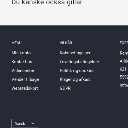
Du kanske också gillar
MENU
VILKÅR
FÖR
Min konto
Købsbetingelser
Reml
Allé
Kontakt os
Leveringsbetingelser
621 
Videncenter
Politik og cookies
559
Vender tilbage
Klager og afkast
info
Webstedskort
GDPR
Språk
Dansk