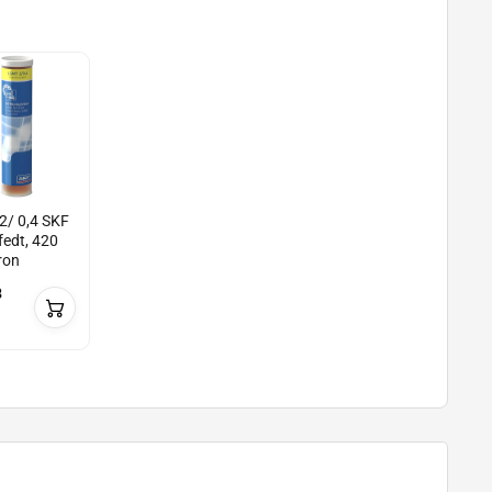
/ 0,4 SKF
edt, 420
ron
8