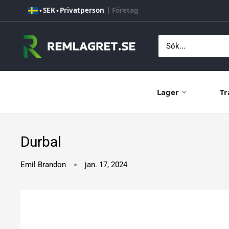
Hoppa
SEK
Privatperson
|
Företag
▼
▼
till
innehåll
Remlagret.se
Lager
Tr
Durbal
Emil Brandon
jan. 17, 2024