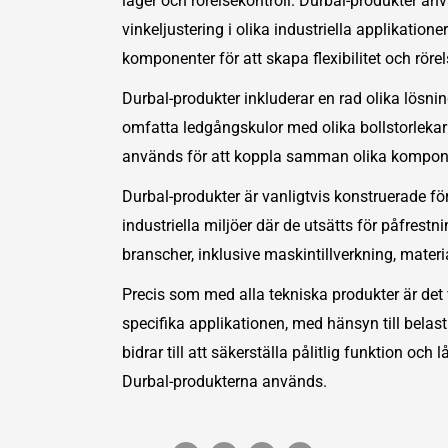
lager och rörelsekontroll. Durbal-produkter anv
vinkeljustering i olika industriella applikation
komponenter för att skapa flexibilitet och rör
Durbal-produkter inkluderar en rad olika lösnin
omfatta ledgångskulor med olika bollstorleka
används för att koppla samman olika komponent
Durbal-produkter är vanligtvis konstruerade för a
industriella miljöer där de utsätts för påfrest
branscher, inklusive maskintillverkning, mater
Precis som med alla tekniska produkter är det v
specifika applikationen, med hänsyn till belas
bidrar till att säkerställa pålitlig funktion oc
Durbal-produkterna används.