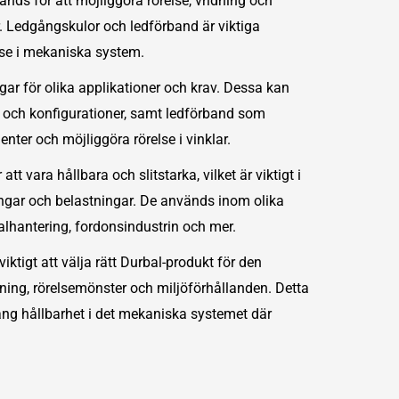
änds för att möjliggöra rörelse, vridning och
er. Ledgångskulor och ledförband är viktiga
else i mekaniska system.
gar för olika applikationer och krav. Dessa kan
r och konfigurationer, samt ledförband som
er och möjliggöra rörelse i vinklar.
tt vara hållbara och slitstarka, vilket är viktigt i
ningar och belastningar. De används inom olika
ialhantering, fordonsindustrin och mer.
iktigt att välja rätt Durbal-produkt för den
tning, rörelsemönster och miljöförhållanden. Detta
h lång hållbarhet i det mekaniska systemet där