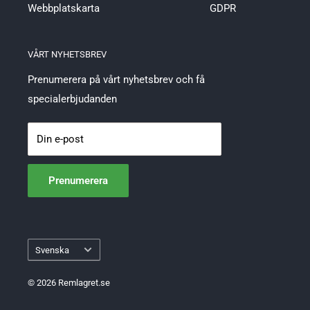
Webbplatskarta
GDPR
VÅRT NYHETSBREV
Prenumerera på vårt nyhetsbrev och få
specialerbjudanden
Din e-post
Prenumerera
Språk
Svenska
© 2026 Remlagret.se